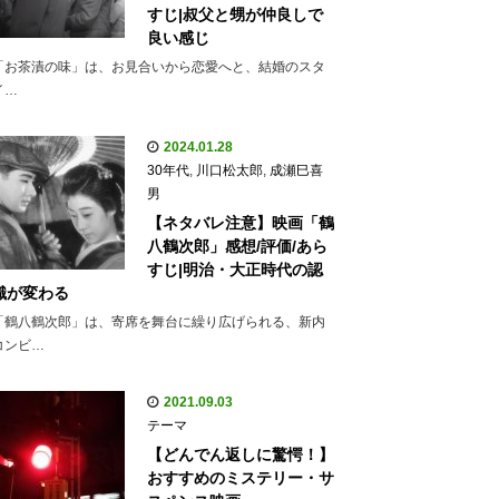
すじ|叔父と甥が仲良しで
良い感じ
「お茶漬の味」は、お見合いから恋愛へと、結婚のスタ
イ…
2024.01.28
30年代
,
川口松太郎
,
成瀬巳喜
男
【ネタバレ注意】映画「鶴
八鶴次郎」感想/評価/あら
すじ|明治・大正時代の認
識が変わる
「鶴八鶴次郎」は、寄席を舞台に繰り広げられる、新内
コンビ…
2021.09.03
テーマ
【どんでん返しに驚愕！】
おすすめのミステリー・サ