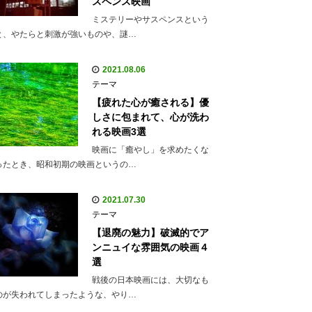
スペンス映画
ミステリーやサスペンスという
と、やたらと刺激が強いものや、謎…
2021.08.06
テーマ
【疲れた心が癒される】優
しさに包まれて、心が洗わ
れる映画3選
映画に「癒やし」を求めたくな
ったとき、昭和初期の映画というの…
2021.07.30
テーマ
【退廃の魅力】破滅的でア
ンニュイな雰囲気の映画４
選
戦後の日本映画には、大切なも
のが失われてしまったような、やり…