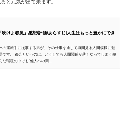
見ると元気が出て来ます。
吹けよ春風」感想/評価/あらすじ|人生はもっと豊かにでき
ーの運転手に従事する男が、その仕事を通して垣間見る人間模様に魅
語です。 都会というのは、どうしても人間関係が薄くなってしまう傾
な環境の中でも“他人への関...