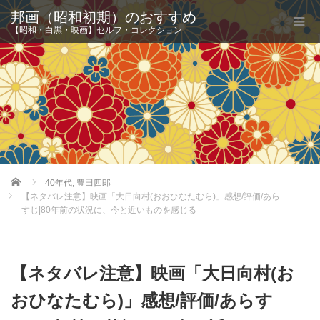
邦画（昭和初期）のおすすめ
【昭和・白黒・映画】セルフ・コレクション
Home
40年代
,
豊田四郎
【ネタバレ注意】映画「大日向村(おおひなたむら)」感想/評価/あら
すじ|80年前の状況に、今と近いものを感じる
【ネタバレ注意】映画「大日向村(お
おひなたむら)」感想/評価/あらす