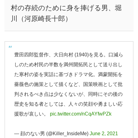
村の存続のために身を捧げる男、堀
川（河原崎長十郎）
豊田四郎監督作、大日向村 (1940)を見る。口減ら
しのため村民の半数を満州開拓民として送り出し
た寒村の姿を実話に基づきドラマ化。満蒙開拓を
薔薇色の施策として描くなど、国策映画として批
判されるべき点は少なくないが、同時にその後の
歴史を知る者としては、人々の笑顔や勇ましい応
援歌が哀しい。
pic.twitter.com/nCqAYfwPZk
— 顔のない男 (@Killer_InsideMe)
June 2, 2021