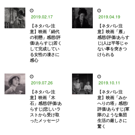
2019.02.17
2019.04.19
【ネタバレ注
【ネタバレ注
意】映画「絹代
意】映画「雁」
の初戀」感想/評
感想/評価/あらす
価/あらすじ|若く
じ|人は平等じゃ
して完成してい
ない事を突きつ
る女性の凄さに
けられる
感心
2019.07.26
2019.10.11
【ネタバレ注
【ネタバレ注
意】映画「木
意】映画「みか
石」感想/評価/あ
へりの塔」感想/
らすじ|悲しいラ
評価/あらすじ|軍
ストから受け取
隊のような集団
ったメッセージ
生活の厳しさに
驚く