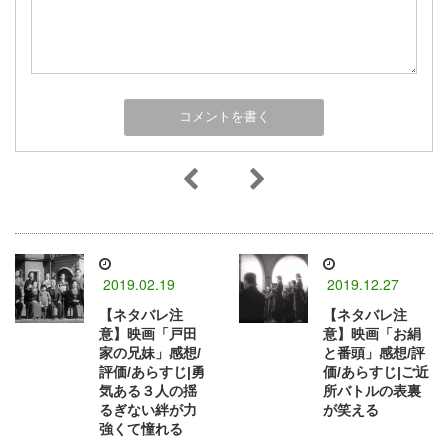
2019.02.19
2019.12.27
【ネタバレ注
【ネタバレ注
意】映画「戸田
意】映画「お絹
家の兄妹」感想/
と番頭」感想/評
評価/あらすじ|勇
価/あらすじ|ご近
気ある３人の揺
所バトルの表裏
るぎない絆が力
が笑える
強くて憧れる