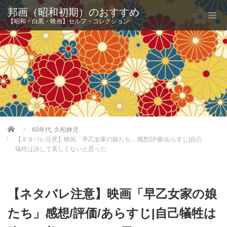
邦画（昭和初期）のおすすめ
【昭和・白黒・映画】セルフ・コレクション
Home
60年代
,
久松静児
【ネタバレ注意】映画「早乙女家の娘たち」感想/評価/あらすじ|自己
犠牲は決して美しくないと思った
【ネタバレ注意】映画「早乙女家の娘
たち」感想/評価/あらすじ|自己犠牲は