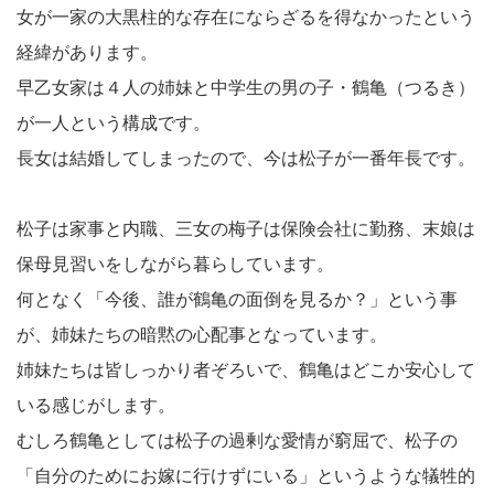
女が一家の大黒柱的な存在にならざるを得なかったという
経緯があります。
早乙女家は４人の姉妹と中学生の男の子・鶴亀（つるき）
が一人という構成です。
長女は結婚してしまったので、今は松子が一番年長です。
松子は家事と内職、三女の梅子は保険会社に勤務、末娘は
保母見習いをしながら暮らしています。
何となく「今後、誰が鶴亀の面倒を見るか？」という事
が、姉妹たちの暗黙の心配事となっています。
姉妹たちは皆しっかり者ぞろいで、鶴亀はどこか安心して
いる感じがします。
むしろ鶴亀としては松子の過剰な愛情が窮屈で、松子の
「自分のためにお嫁に行けずにいる」というような犠牲的