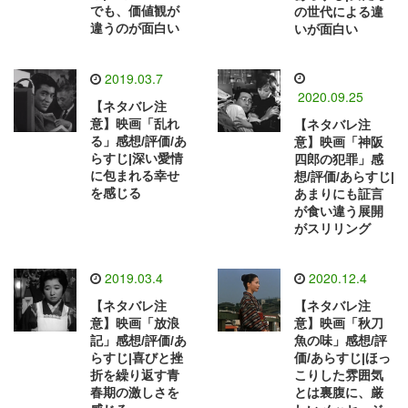
でも、価値観が
の世代による違
違うのが面白い
いが面白い
2019.03.7
2020.09.25
【ネタバレ注
意】映画「乱れ
【ネタバレ注
る」感想/評価/あ
意】映画「神阪
らすじ|深い愛情
四郎の犯罪」感
に包まれる幸せ
想/評価/あらすじ|
を感じる
あまりにも証言
が食い違う展開
がスリリング
2019.03.4
2020.12.4
【ネタバレ注
【ネタバレ注
意】映画「放浪
意】映画「秋刀
記」感想/評価/あ
魚の味」感想/評
らすじ|喜びと挫
価/あらすじ|ほっ
折を繰り返す青
こりした雰囲気
春期の激しさを
とは裏腹に、厳