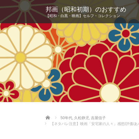
邦画（昭和初期）のおすすめ
【昭和・白黒・映画】セルフ・コレクション
Home
50年代
,
久松静児
,
吉屋信子
【ネタバレ注意】映画「安宅家の人々」感想/評価/あ