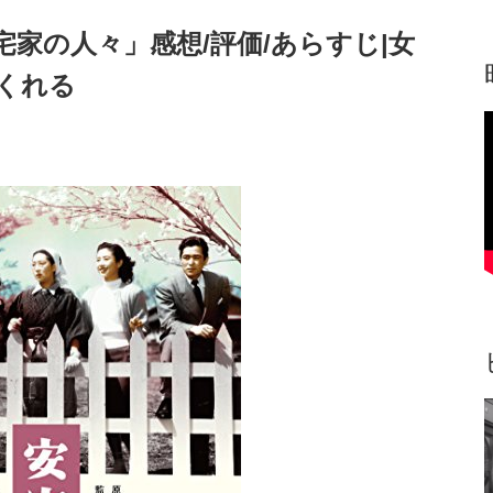
家の人々」感想/評価/あらすじ|女
くれる