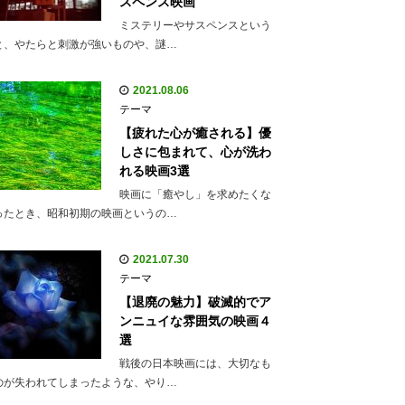
スペンス映画
ミステリーやサスペンスという
と、やたらと刺激が強いものや、謎…
2021.08.06
テーマ
【疲れた心が癒される】優
しさに包まれて、心が洗わ
れる映画3選
映画に「癒やし」を求めたくな
ったとき、昭和初期の映画というの…
2021.07.30
テーマ
【退廃の魅力】破滅的でア
ンニュイな雰囲気の映画４
選
戦後の日本映画には、大切なも
のが失われてしまったような、やり…