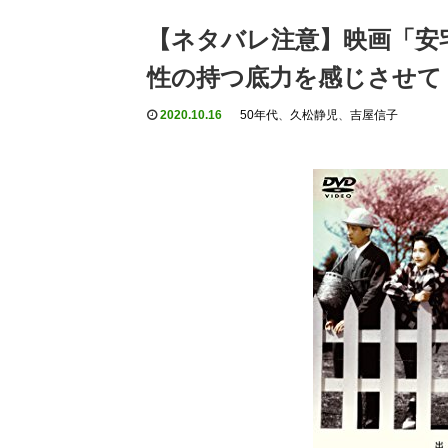
【ネタバレ注意】映画「安宅
性の持つ底力を感じさせて
2020.10.16
50年代
、
久松静児
、
吉屋信子