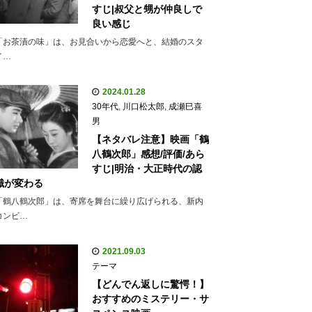
すじ|叔父と甥が仲良しで
良い感じ
「お茶漬の味」は、お見合いから恋愛へと、結婚のスタ
イ…
2024.01.28
30年代
,
川口松太郎
,
成瀬巳喜
男
【ネタバレ注意】映画「鶴
八鶴次郎」感想/評価/あら
すじ|明治・大正時代の認
識が変わる
「鶴八鶴次郎」は、寄席を舞台に繰り広げられる、新内
コンビ…
2021.09.03
テーマ
【どんでん返しに驚愕！】
おすすめのミステリー・サ