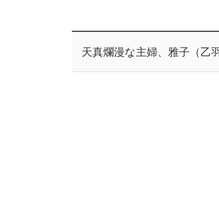
天真爛漫な主婦、雅子（乙