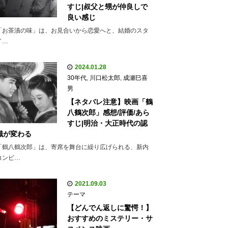
すじ|叔父と甥が仲良しで
良い感じ
「お茶漬の味」は、お見合いから恋愛へと、結婚のスタ
イ…
2024.01.28
30年代
,
川口松太郎
,
成瀬巳喜
男
【ネタバレ注意】映画「鶴
八鶴次郎」感想/評価/あら
すじ|明治・大正時代の認
識が変わる
「鶴八鶴次郎」は、寄席を舞台に繰り広げられる、新内
コンビ…
2021.09.03
テーマ
【どんでん返しに驚愕！】
おすすめのミステリー・サ