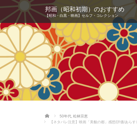
邦画（昭和初期）のおすすめ
【昭和・白黒・映画】セルフ・コレクション
Home
50年代
,
松林宗恵
【ネタバレ注意】映画「美貌の都」感想/評価/あらす