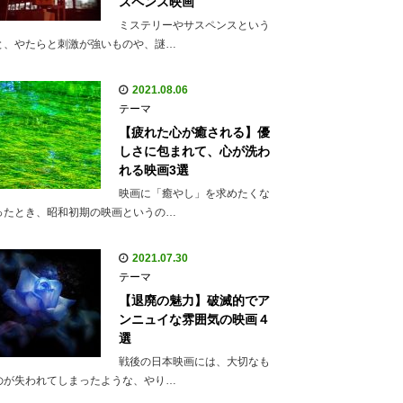
スペンス映画
ミステリーやサスペンスという
と、やたらと刺激が強いものや、謎…
2021.08.06
テーマ
【疲れた心が癒される】優
しさに包まれて、心が洗わ
れる映画3選
映画に「癒やし」を求めたくな
ったとき、昭和初期の映画というの…
2021.07.30
テーマ
【退廃の魅力】破滅的でア
ンニュイな雰囲気の映画４
選
戦後の日本映画には、大切なも
のが失われてしまったような、やり…