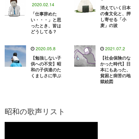
2020.02.14
消えていく日本
の食文化と、押
「仕事辞めた
し寄せる「小
い・・・」と思
麦」の波
ったとき、皆は
どうしてる？
2020.05.8
2021.07.2
【勉強しない子
【社会保険のな
供への不安】昭
かった時代】日
和の子供達のた
本にもあった、
くましさに学ぶ
貧困と病苦の地
獄絵図
昭和の歌声リスト