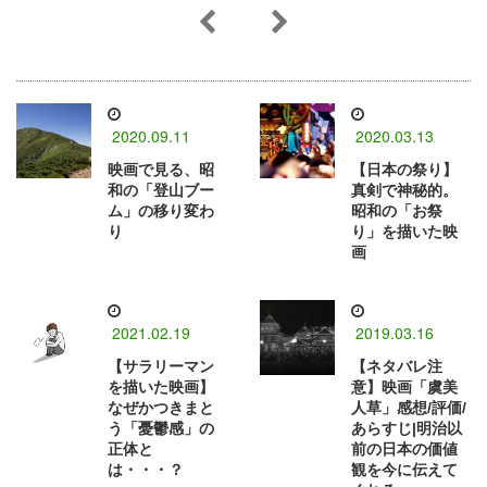
2020.09.11
2020.03.13
映画で見る、昭
【日本の祭り】
和の「登山ブー
真剣で神秘的。
ム」の移り変わ
昭和の「お祭
り
り」を描いた映
画
2021.02.19
2019.03.16
【サラリーマン
【ネタバレ注
を描いた映画】
意】映画「虞美
なぜかつきまと
人草」感想/評価/
う「憂鬱感」の
あらすじ|明治以
正体と
前の日本の価値
は・・・？
観を今に伝えて