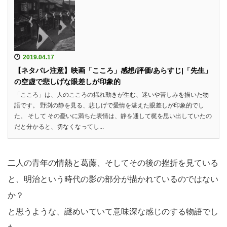
2019.04.17
【ネタバレ注意】映画「こころ」感想/評価/あらすじ|「先生」
の空虚で悲しげな眼差しが印象的
「こころ」は、人のこころの揺れ動きが生む、迷いや苦しみを描いた物
語です。 野渕の静を見る、悲しげで愛情を湛えた眼差しが印象的でし
た。 そして その憂いに満ちた表情は、静を通して梶を思い出していたの
だと分かると、切なくなってし...
二人の青年の情熱と葛藤、そしてその後の挫折を見ている
と、明治という時代の影の部分が描かれているのではない
か？
と思うような、謎めいていて意味深な感じのする物語でし