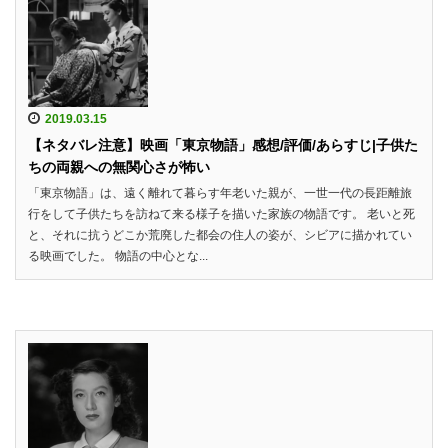
2019.03.15
【ネタバレ注意】映画「東京物語」感想/評価/あらすじ|子供た
ちの両親への無関心さが怖い
「東京物語」は、遠く離れて暮らす年老いた親が、一世一代の長距離旅
行をして子供たちを訪ねて来る様子を描いた家族の物語です。 老いと死
と、それに抗うどこか荒廃した都会の住人の姿が、シビアに描かれてい
る映画でした。 物語の中心とな...