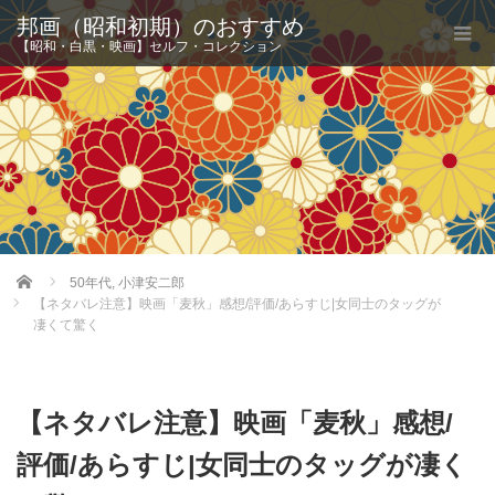
邦画（昭和初期）のおすすめ
【昭和・白黒・映画】セルフ・コレクション
Home
50年代
,
小津安二郎
【ネタバレ注意】映画「麦秋」感想/評価/あらすじ|女同士のタッグが
凄くて驚く
【ネタバレ注意】映画「麦秋」感想/
評価/あらすじ|女同士のタッグが凄く