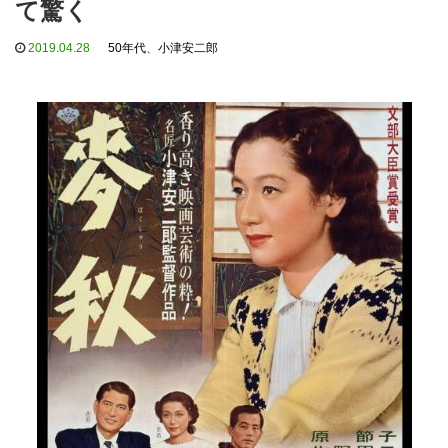
て驚く
2019.04.28
50年代
、
小津安二郎