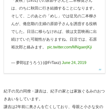
「麦秋」(1951)での原節子さんと二本柳寛さん
は、のちに秋田に行き結婚することになります。
そして、このあとの「めし」では従兄の二本柳さ
んが、倦怠期の主婦の原節子さんを誘惑する役柄
でした。日活に移らなければ、彼は文芸映画に出
続けていた可能性がありますね。日活では、石原
裕次郎と絡みます。
pic.twitter.com/MNgaerjKji
— 夢郎(ぼうろう) (@FrTaxz)
June 24, 2019
紀子の兄の同僚・謙吉は、紀子の家とは家族ぐるみのおつ
きあいをしています。
謙吉は2年前に奥さんを亡くしており、母親と小さな女の