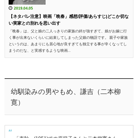
2019.04.05
【ネタバレ注意】映画「晩春」感想/評価/あらすじ|どこか切な
い実家との別れを思い出す
「晩春」は、父と娘の二人っきりの家族の絆が強すぎて、娘がお嫁に行
く事が出来ないくらいに結束してしまった父娘の物語です。 親子や家族
というのは、あまりにも居心地が良すぎても独立する事が辛くなってし
まうのだな、と実感するような映画...
幼馴染みの男やもめ、謙吉（二本柳
寛）