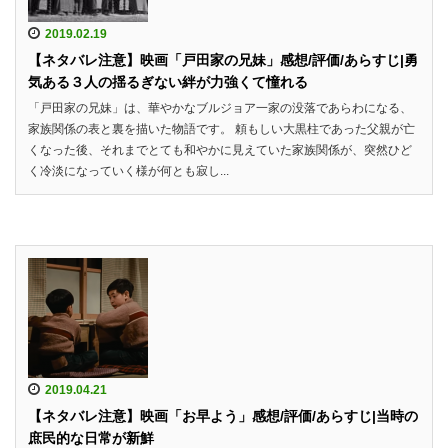
2019.02.19
【ネタバレ注意】映画「戸田家の兄妹」感想/評価/あらすじ|勇
気ある３人の揺るぎない絆が力強くて憧れる
「戸田家の兄妹」は、華やかなブルジョア一家の没落であらわになる、
家族関係の表と裏を描いた物語です。 頼もしい大黒柱であった父親が亡
くなった後、それまでとても和やかに見えていた家族関係が、突然ひど
く冷淡になっていく様が何とも寂し...
2019.04.21
【ネタバレ注意】映画「お早よう」感想/評価/あらすじ|当時の
庶民的な日常が新鮮