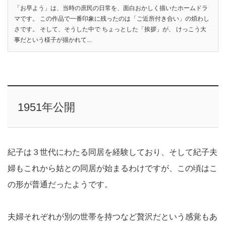
「お早よう」は、当時の庶民の日常を、面白おかしく描いたホームドラ
マです。 この作品で一番印象に残ったのは「ご近所付き合い」の煩わし
さです。 そして、そうした中で ちょっとした「挨拶」が、 けっこう大
事だという様子が描かれて...
1951年公開
紀子は３世代にわたる同居を経験しており、そして紀子夫
婦もこれから姑との同居が始まるわけですが、この頃はこ
の形が普通だったようです。
夫婦それぞれが別の世帯を持つなど贅沢だという感覚もあ